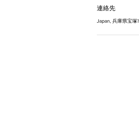
連絡先
Japan, 兵庫県宝
OASIS K
Well being
OASIS K （
女性専用サロン）
【住所】兵庫県宝塚市南口