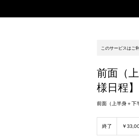
このサービスはご
前面（上
様日程】
前面（上半身＋下
33,000
円
終了
終
￥33,0
了